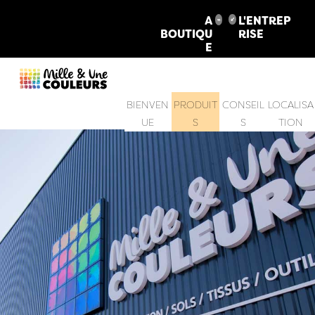
A
L'ENTREP
BOUTIQU
RISE
E
BIENVEN
PRODUIT
CONSEIL
LOCALISA
UE
S
S
TION