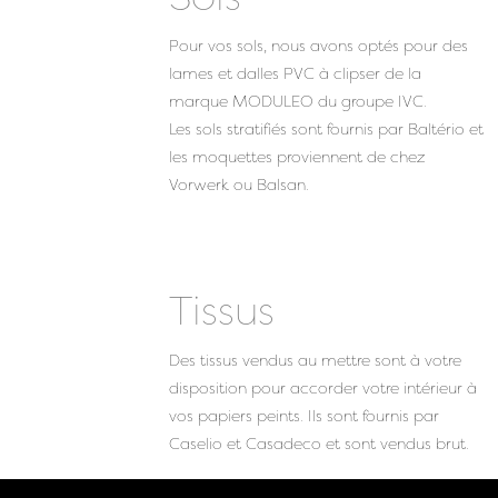
Pour vos sols, nous avons optés pour des
lames et dalles PVC à clipser de la
marque MODULEO du groupe IVC.
Les sols stratifiés sont fournis par Baltério et
les moquettes proviennent de chez
Vorwerk ou Balsan.
Tissus
Des tissus vendus au mettre sont à votre
disposition pour accorder votre intérieur à
vos papiers peints. Ils sont fournis par
Caselio et Casadeco et sont vendus brut.