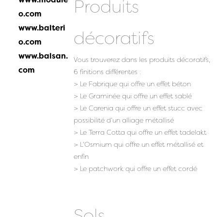
Produits
o.com
www.balteri
décoratifs
o.com
www.balsan.
Vous trouverez dans les produits décoratifs,
com
6 finitions différentes :
> Le Fabrique qui offre un effet béton
> Le Graminée qui offre un effet sablé
> Le Carenia qui offre un effet stucc avec
possibilité d’un alliage métallisé
> Le Terra Cotta qui offre un effet tadelakt
> L’Osmium qui offre un effet métallisé et
enfin
> Le patchwork qui offre un effet cordé
Sols